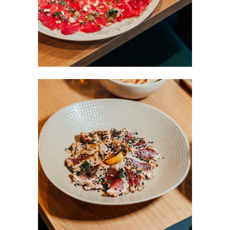
/
RESTAURANT
tataki thon
FAST FOOD
/
RESTAURANT