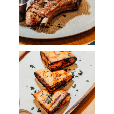
RESTAURANT
/
SKEWERS
borekas
CAKE
/
RESTAURANT