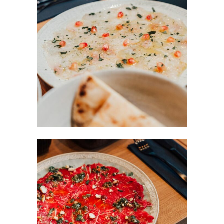
carpaccio daurade
RESTAURANT
/
SNACKS
Carapccio
FAST FOOD