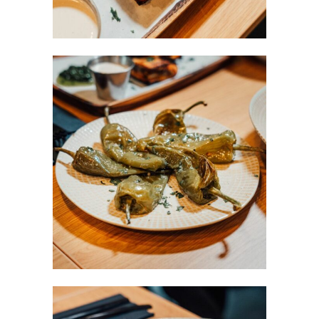
Poivrons
RESTAURANT
/
SNACKS