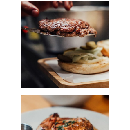
Burger 1
CAKE
/
RESTAURANT
Viande 1