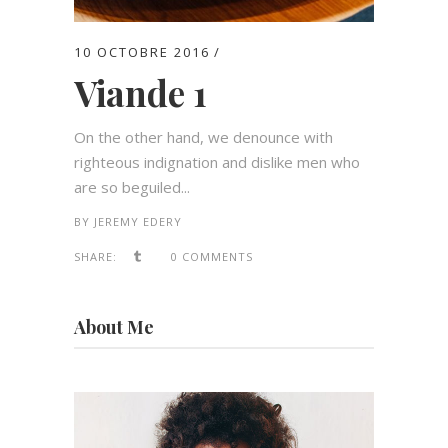
10 OCTOBRE 2016
Viande 1
On the other hand, we denounce with
righteous indignation and dislike men who
are so beguiled...
BY
JEREMY EDERY
SHARE:
0 COMMENTS
About Me