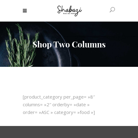
Shop Two Columns
[product_category per_page= »8″
columns= »2″ orderby= »date »
order= »ASC » category= »food »]