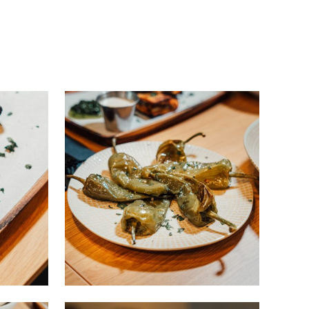
Poivrons
RESTAURANT
/
SNACKS