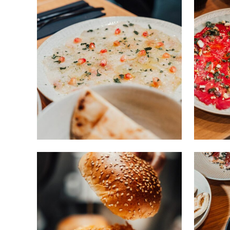
carpaccio daurade
RESTAURANT
/
SNACKS
Chicken Burger
FAST FOOD