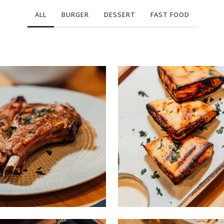
ALL
BURGER
DESSERT
FAST FOOD
Viande 1
borekas
RESTAURANT
CAKE
/
/
SKEWERS
RESTAURANT