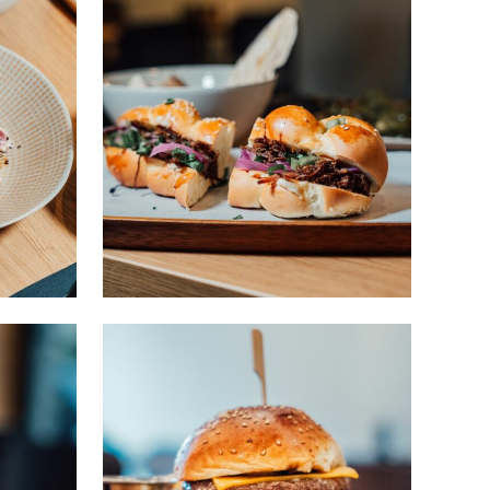
Sandwich viande
BURGER
/
RESTAURANT
Burger 2
BURGER