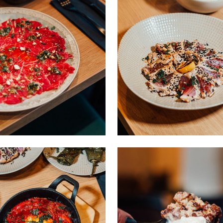
Carapccio
tataki thon
FAST FOOD
FAST FOOD
/
/
RESTAURANT
RESTAURANT
Tchoucouka
dessert 1
DESSERT
FAST FOOD