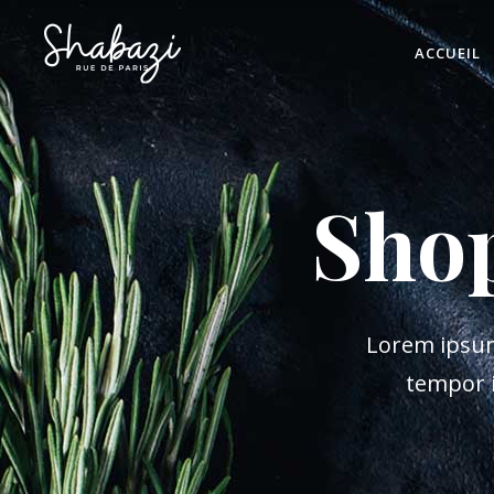
ACCUEIL
Sho
Lorem ipsum 
tempor i