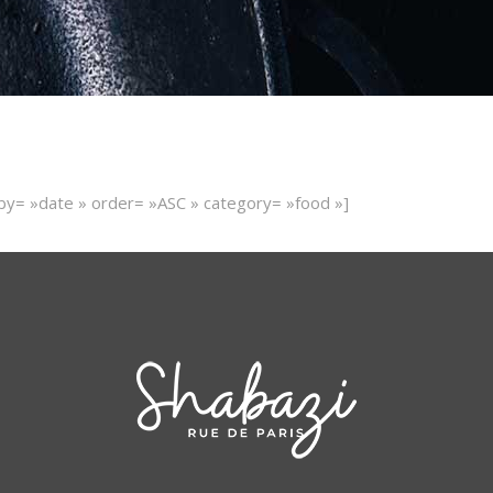
y= »date » order= »ASC » category= »food »]