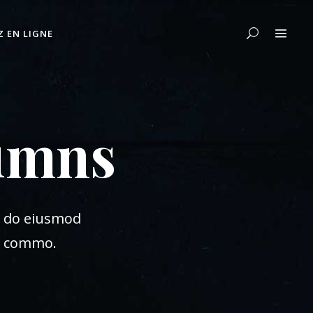
Z EN LIGNE
umns
ed do eiusmod
ea commo.